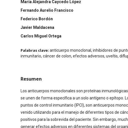
María Alejandra Caycedo López
Fernando Aurelio Francisco
Federico Bordón
Javier Maldacena
Carlos Miguel Ortega
Palabras clave:
anticuerpo monoclonal, inhibidores de punt
inmunitario, cáncer de colon, efectos adversos, uveítis, difl
Resumen
Los anticuerpos monoclonales son proteínas inmunológicas
se unen de forma específica a un solo antígeno o epítopo. L
puntos de control inmunitario (IPCI), son anticuerpos mono
venido utilizando para el manejo de diferentes tipos de cán
positivos para la sobrevida del paciente. Sin embargo, muc
generar efectos adversos en diferentes sistemas del organi