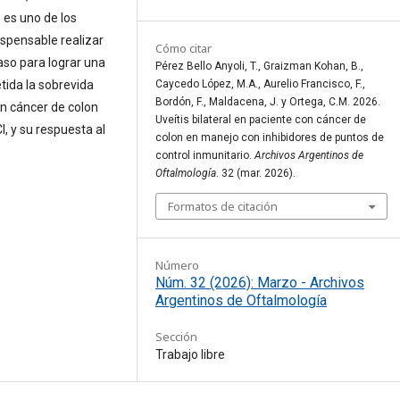
s es uno de los
spensable realizar
Cómo citar
aso para lograr una
Pérez Bello Anyoli, T., Graizman Kohan, B.,
Caycedo López, M.A., Aurelio Francisco, F.,
tida la sobrevida
Bordón, F., Maldacena, J. y Ortega, C.M. 2026.
on cáncer de colon
Uveítis bilateral en paciente con cáncer de
, y su respuesta al
colon en manejo con inhibidores de puntos de
control inmunitario.
Archivos Argentinos de
Oftalmología
. 32 (mar. 2026).
Formatos de citación
Número
Núm. 32 (2026): Marzo - Archivos
Argentinos de Oftalmología
Sección
Trabajo libre